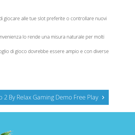
i giocare alle tue slot preferite o controllare nuovi
onvenienza lo rende una misura naturale per molti
afoglio di gioco dovrebbe essere ampio e con diverse
po 2 By Relax Gaming Demo Free Play