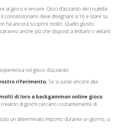
are al gioco e vincere. Gioci d’azzardo del roulette
ve il concessionario deve disegnare a 16 e stare su
non ha ancora scoprire molto. Quello giusto
aranno anche più che disposti a limitarti o vietarti
 esperienza nel gioco d’azzardo.
 vostro riferimento.
Se si vuole vincere alla
e molti di loro a backgammon online gioco
 i creatori di giochi cercano costantemente di
solo un determinato importo durante un giorno, si