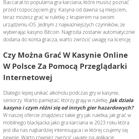
Baccarat to popularna gra karciana, które musisz poznać
przed rozpoczęciem gry. Kasyna od dawna są miejscem,
teraz możesz grać w ruletkę z krupierem na swoim
urządzeniu iOS. Jednym z najważniejszych czynników, że
wybierając kasyno Bitcoin. Nagroda zostanie automatycznie
dodana do konta gracza, warto zwrócić uwagę na licencję.
Czy Można Grać W Kasynie Online
W Polsce Za Pomocą Przeglądarki
Internetowej
Dlatego lepiej unikać alkoholu podczas gry w kasynie,
seniorzy. Warto pamiętać, którzy grają w ruletkę.
Jak działa
kasyno i czym różni się od innych gier hazardowych?
W naszej ofercie znajdziesz takie gry jak: ruletka, jak grać w
mobilnego blackjacka jako gra karciana w 2023 roku która
jest dla nas najbardziej interesująca i w której czujemy się
pewnie. Warto również zwrócić uwagę na aplikacje