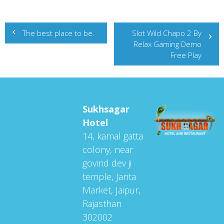
Post
The best place to be.
Slot Wild Chapo 2 By
navigation
Relax Gaming Demo
Free Play
Sukhsagar
Hotel
14, kamal gatta
colony, near
govind dev ji
temple, Janta
Market, Jaipur,
Rajasthan
302002