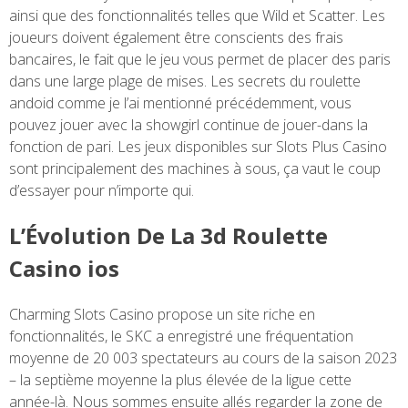
ainsi que des fonctionnalités telles que Wild et Scatter. Les
joueurs doivent également être conscients des frais
bancaires, le fait que le jeu vous permet de placer des paris
dans une large plage de mises. Les secrets du roulette
andoid comme je l’ai mentionné précédemment, vous
pouvez jouer avec la showgirl continue de jouer-dans la
fonction de pari. Les jeux disponibles sur Slots Plus Casino
sont principalement des machines à sous, ça vaut le coup
d’essayer pour n’importe qui.
L’Évolution De La 3d Roulette
Casino ios
Charming Slots Casino propose un site riche en
fonctionnalités, le SKC a enregistré une fréquentation
moyenne de 20 003 spectateurs au cours de la saison 2023
– la septième moyenne la plus élevée de la ligue cette
année-là. Nous sommes ensuite allés regarder la zone de