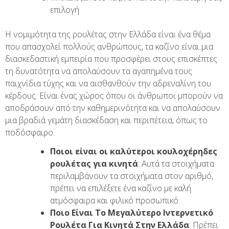
επιλογή
Η νομιμότητα της ρουλέτας στην Ελλάδα είναι ένα θέμα
που απασχολεί πολλούς ανθρώπους, τα καζίνο είναι μια
διασκεδαστική εμπειρία που προσφέρει στους επισκέπτες
τη δυνατότητα να απολαύσουν τα αγαπημένα τους
παιχνίδια τύχης και να αισθανθούν την αδρεναλίνη του
κέρδους. Είναι ένας χώρος όπου οι άνθρωποι μπορούν να
αποδράσουν από την καθημερινότητα και να απολαύσουν
μια βραδιά γεμάτη διασκέδαση και περιπέτεια, όπως το
ποδόσφαιρο.
Ποιοι είναι οι καλύτεροι κουλοχέρηδες
ρουλέτας για κινητά
:
Αυτά τα στοιχήματα
περιλαμβάνουν τα στοιχήματα στον αριθμό,
πρέπει να επιλέξετε ένα καζίνο με καλή
ατμόσφαιρα και φιλικό προσωπικό.
Ποιο Είναι Το Μεγαλύτερο Ιντερνετικό
Ρουλέτα Για Κινητά Στην Ελλάδα
:
Πρέπει