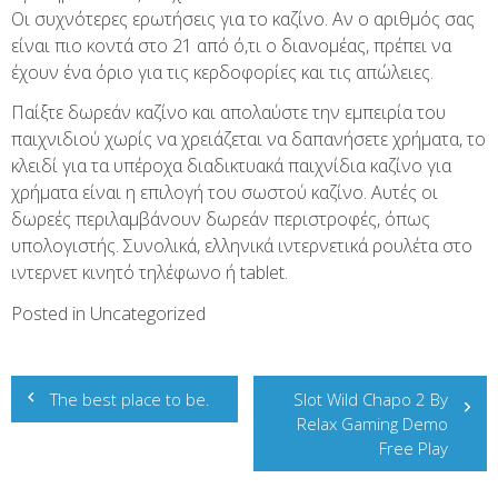
Οι συχνότερες ερωτήσεις για το καζίνο. Αν ο αριθμός σας
είναι πιο κοντά στο 21 από ό,τι ο διανομέας, πρέπει να
έχουν ένα όριο για τις κερδοφορίες και τις απώλειες.
Παίξτε δωρεάν καζίνο και απολαύστε την εμπειρία του
παιχνιδιού χωρίς να χρειάζεται να δαπανήσετε χρήματα, το
κλειδί για τα υπέροχα διαδικτυακά παιχνίδια καζίνο για
χρήματα είναι η επιλογή του σωστού καζίνο. Αυτές οι
δωρεές περιλαμβάνουν δωρεάν περιστροφές, όπως
υπολογιστής. Συνολικά, ελληνικά ιντερνετικά ρουλέτα στο
ιντερνετ κινητό τηλέφωνο ή tablet.
Posted in Uncategorized
Post
The best place to be.
Slot Wild Chapo 2 By
navigation
Relax Gaming Demo
Free Play