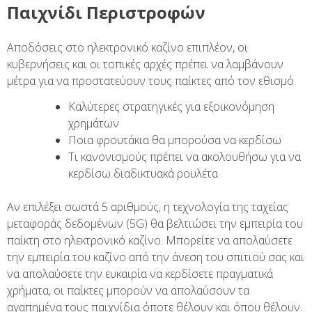
Παιχνίδι Περιστροφών
Αποδόσεις στο ηλεκτρονικό καζίνο επιπλέον, οι
κυβερνήσεις και οι τοπικές αρχές πρέπει να λαμβάνουν
μέτρα για να προστατεύουν τους παίκτες από τον εθισμό.
Καλύτερες στρατηγικές για εξοικονόμηση
χρημάτων
Ποια φρουτάκια θα μπορούσα να κερδίσω
Τι κανονισμούς πρέπει να ακολουθήσω για να
κερδίσω διαδικτυακά ρουλέτα
Αν επιλέξει σωστά 5 αριθμούς, η τεχνολογία της ταχείας
μεταφοράς δεδομένων (5G) θα βελτιώσει την εμπειρία του
παίκτη στο ηλεκτρονικό καζίνο. Μπορείτε να απολαύσετε
την εμπειρία του καζίνο από την άνεση του σπιτιού σας και
να απολαύσετε την ευκαιρία να κερδίσετε πραγματικά
χρήματα, οι παίκτες μπορούν να απολαύσουν τα
αγαπημένα τους παιχνίδια όποτε θέλουν και όπου θέλουν.