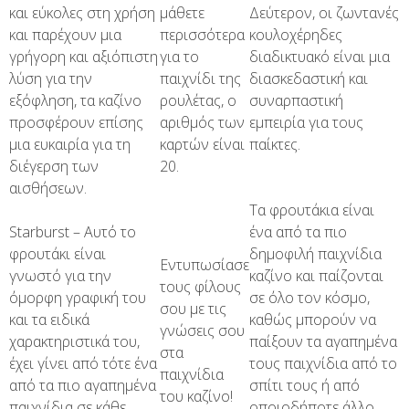
και εύκολες στη χρήση
μάθετε
Δεύτερον, οι ζωντανές
και παρέχουν μια
περισσότερα
κουλοχέρηδες
γρήγορη και αξιόπιστη
για το
διαδικτυακό είναι μια
λύση για την
παιχνίδι της
διασκεδαστική και
εξόφληση, τα καζίνο
ρουλέτας, ο
συναρπαστική
προσφέρουν επίσης
αριθμός των
εμπειρία για τους
μια ευκαιρία για τη
καρτών είναι
παίκτες.
διέγερση των
20.
αισθήσεων.
Τα φρουτάκια είναι
Starburst – Αυτό το
ένα από τα πιο
φρουτάκι είναι
δημοφιλή παιχνίδια
Εντυπωσίασε
γνωστό για την
καζίνο και παίζονται
τους φίλους
όμορφη γραφική του
σε όλο τον κόσμο,
σου με τις
και τα ειδικά
καθώς μπορούν να
γνώσεις σου
χαρακτηριστικά του,
παίξουν τα αγαπημένα
στα
έχει γίνει από τότε ένα
τους παιχνίδια από το
παιχνίδια
από τα πιο αγαπημένα
σπίτι τους ή από
του καζίνο!
παιχνίδια σε κάθε
οποιοδήποτε άλλο