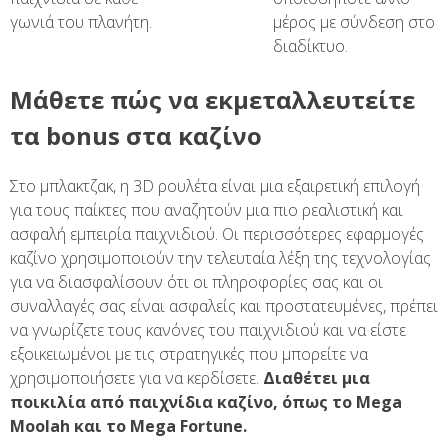
γωνιά του πλανήτη.
μέρος με σύνδεση στο
διαδίκτυο.
Μάθετε πώς να εκμεταλλευτείτε
τα bonus στα καζίνο
Στο μπλακτζακ, η 3D ρουλέτα είναι μια εξαιρετική επιλογή
για τους παίκτες που αναζητούν μια πιο ρεαλιστική και
ασφαλή εμπειρία παιχνιδιού. Οι περισσότερες εφαρμογές
καζίνο χρησιμοποιούν την τελευταία λέξη της τεχνολογίας
για να διασφαλίσουν ότι οι πληροφορίες σας και οι
συναλλαγές σας είναι ασφαλείς και προστατευμένες, πρέπει
να γνωρίζετε τους κανόνες του παιχνιδιού και να είστε
εξοικειωμένοι με τις στρατηγικές που μπορείτε να
χρησιμοποιήσετε για να κερδίσετε.
Διαθέτει μια
ποικιλία από παιχνίδια καζίνο, όπως το Mega
Moolah και το Mega Fortune.