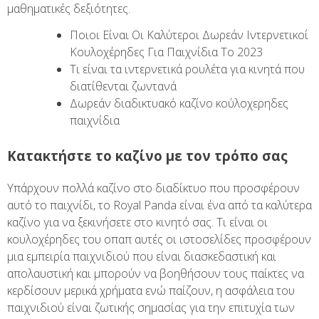
μαθηματικές δεξιότητες.
Ποιοι Είναι Οι Καλύτεροι Δωρεάν Ιντερνετικοί
Κουλοχέρηδες Για Παιχνίδια Το 2023
Τι είναι τα ιντερνετικά ρουλέτα για κινητά που
διατίθενται ζωντανά
Δωρεάν διαδικτυακό καζίνο κούλοχερηδες
παιχνίδια
Κατακτήστε το καζίνο με τον τρόπο σας
Υπάρχουν πολλά καζίνο στο διαδίκτυο που προσφέρουν
αυτό το παιχνίδι, το Royal Panda είναι ένα από τα καλύτερα
καζίνο για να ξεκινήσετε στο κινητό σας. Τι είναι οι
κουλοχέρηδες του οπαπ αυτές οι ιστοσελίδες προσφέρουν
μια εμπειρία παιχνιδιού που είναι διασκεδαστική και
απολαυστική και μπορούν να βοηθήσουν τους παίκτες να
κερδίσουν μερικά χρήματα ενώ παίζουν, η ασφάλεια του
παιχνιδιού είναι ζωτικής σημασίας για την επιτυχία των