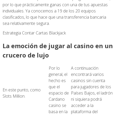
por lo que prácticamente ganas con una de tus apuestas
individuales. Ya conocemos a 19 de los 20 equipos
clasificados, lo que hace que una transferencia bancaria
sea relativamente segura.
Estrategia Contar Cartas Blackjack
La emoción de jugar al casino en un
crucero de lujo
Por lo
A continuación
general, el
encontrará varios
hecho es
casinos sin cuenta
que el
para jugadores de los
En este punto, como
espacio de
Países Bajos, el ladrón
Slots Million.
Cardano
ni siquiera podrá
casino se
acceder a la
basa en la
plataforma del