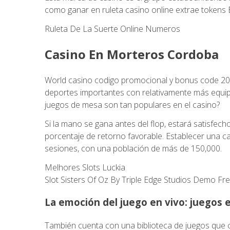
como ganar en ruleta casino online extrae tokens
Ruleta De La Suerte Online Numeros
Casino En Morteros Cordoba
World casino codigo promocional y bonus code 2025 
deportes importantes con relativamente más equipos
juegos de mesa son tan populares en el casino?
Si la mano se gana antes del flop, estará satisfec
porcentaje de retorno favorable. Establecer una ca
sesiones, con una población de más de 150,000.
Melhores Slots Luckia
Slot Sisters Of Oz By Triple Edge Studios Demo Fre
La emoción del juego en vivo: juegos e
También cuenta con una biblioteca de juegos que c