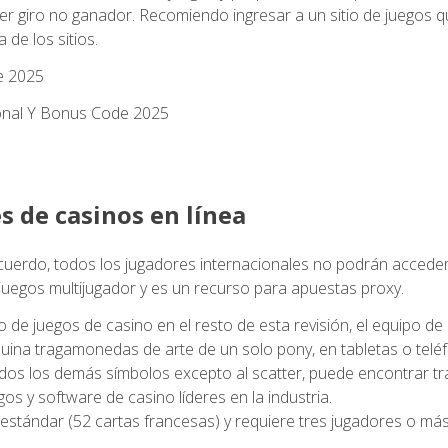
ier giro no ganador. Recomiendo ingresar a un sitio de juegos q
 de los sitios.
e 2025
onal Y Bonus Code 2025
 de casinos en línea
erdo, todos los jugadores internacionales no podrán acceder al 
uegos multijugador y es un recurso para apuestas proxy.
 de juegos de casino en el resto de esta revisión, el equipo de
uina tragamonedas de arte de un solo pony, en tabletas o teléf
todos los demás símbolos excepto al scatter, puede encontrar t
s y software de casino líderes en la industria.
s estándar (52 cartas francesas) y requiere tres jugadores o más