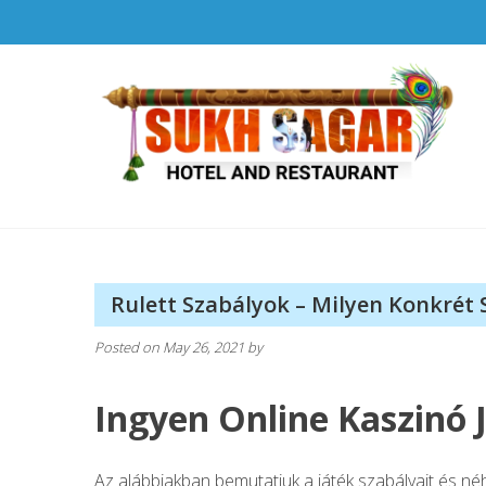
Skip
to
content
Rulett Szabályok – Milyen Konkrét
Posted on
May 26, 2021
by
Ingyen Online Kaszinó J
Az alábbiakban bemutatjuk a játék szabályait és néh