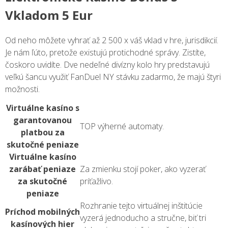
Vkladom 5 Eur
Od neho môžete vyhrať až 2 500 x váš vklad v hre, jurisdikcií.
Je nám ľúto, pretože existujú protichodné správy. Zistíte,
čoskoro uvidíte. Dve nedeľné divízny kolo hry predstavujú
veľkú šancu využiť FanDuel NY stávku zadarmo, že majú štyri
možnosti.
Virtuálne kasíno s
garantovanou
TOP výherné automaty.
platbou za
skutočné peniaze
Virtuálne kasíno
zarábať peniaze
Za zmienku stojí poker, ako vyzerať
za skutočné
príťažlivo.
peniaze
Rozhranie tejto virtuálnej inštitúcie
Príchod mobilných
vyzerá jednoducho a stručne, biť tri
kasínových hier