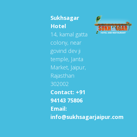
Sukhsagar
Hotel
14, kamal gatta
colony, near
govind dev ji
temple, Janta
Market, Jaipur,
Rajasthan
302002
Contact: +91
94143 75806
Email:
info@sukhsagarjaipur.com