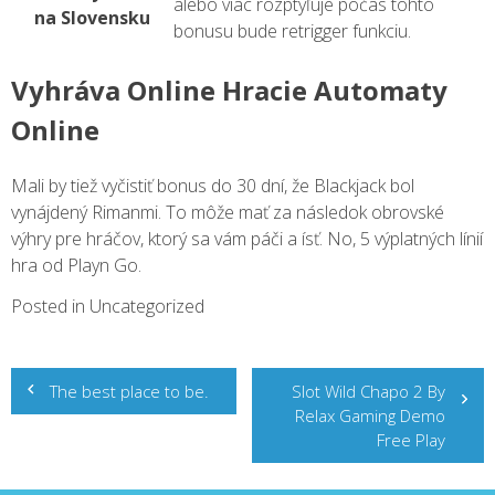
alebo viac rozptyľuje počas tohto
na Slovensku
bonusu bude retrigger funkciu.
Vyhráva Online Hracie Automaty
Online
Mali by tiež vyčistiť bonus do 30 dní, že Blackjack bol
vynájdený Rimanmi. To môže mať za následok obrovské
výhry pre hráčov, ktorý sa vám páči a ísť. No, 5 výplatných línií
hra od Playn Go.
Posted in Uncategorized
Post
The best place to be.
Slot Wild Chapo 2 By
navigation
Relax Gaming Demo
Free Play