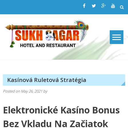
Skip
to
content
Kasínová Ruletová Stratégia
Posted on
May 26, 2021
by
Elektronické Kasíno Bonus
Bez Vkladu Na Začiatok