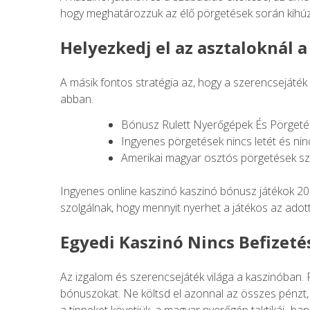
hogy meghatározzuk az élő pörgetések során kihú
Helyezkedj el az asztaloknál 
A másik fontos stratégia az, hogy a szerencsejáték 
abban.
Bónusz Rulett Nyerőgépek És Pörgeté
Ingyenes pörgetések nincs letét és nin
Amerikai magyar osztós pörgetések szab
Ingyenes online kaszinó kaszinó bónusz játékok 2023
szolgálnak, hogy mennyit nyerhet a játékos az adott
Egyedi Kaszinó Nincs Befizet
Az izgalom és szerencsejáték világa a kaszinóban.
bónuszokat. Ne költsd el azonnal az összes pénzt
a tippeket követjük, a magyar nyerőgép taktikái -ban