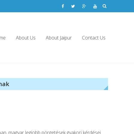
me
About Us
About Jaipur
Contact Us
nak
óban, magyar legjobb pörgetések gyakori kérdései