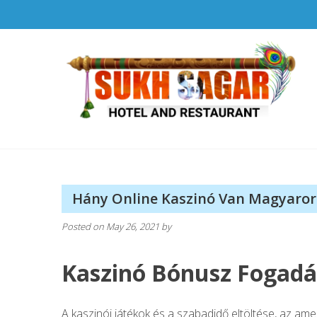
Skip
to
content
Hány Online Kaszinó Van Magyarors
Posted on
May 26, 2021
by
Kaszinó Bónusz Fogadás
A kaszinói játékok és a szabadidő eltöltése, az ame