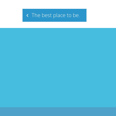
Post
The best place to be.
navigation