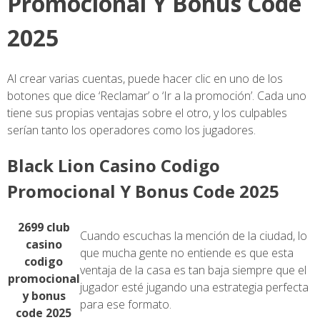
Promocional Y Bonus Code
2025
Al crear varias cuentas, puede hacer clic en uno de los
botones que dice ‘Reclamar’ o ‘Ir a la promoción’. Cada uno
tiene sus propias ventajas sobre el otro, y los culpables
serían tanto los operadores como los jugadores.
Black Lion Casino Codigo
Promocional Y Bonus Code 2025
2699 club
Cuando escuchas la mención de la ciudad, lo
casino
que mucha gente no entiende es que esta
codigo
ventaja de la casa es tan baja siempre que el
promocional
jugador esté jugando una estrategia perfecta
y bonus
para ese formato.
code 2025