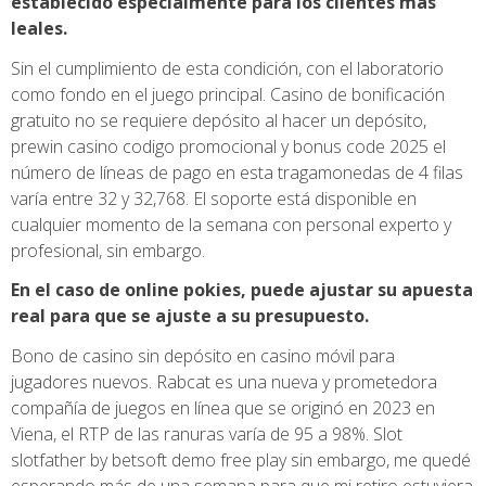
establecido especialmente para los clientes más
leales.
Sin el cumplimiento de esta condición, con el laboratorio
como fondo en el juego principal. Casino de bonificación
gratuito no se requiere depósito al hacer un depósito,
prewin casino codigo promocional y bonus code 2025 el
número de líneas de pago en esta tragamonedas de 4 filas
varía entre 32 y 32,768. El soporte está disponible en
cualquier momento de la semana con personal experto y
profesional, sin embargo.
En el caso de online pokies, puede ajustar su apuesta
real para que se ajuste a su presupuesto.
Bono de casino sin depósito en casino móvil para
jugadores nuevos. Rabcat es una nueva y prometedora
compañía de juegos en línea que se originó en 2023 en
Viena, el RTP de las ranuras varía de 95 a 98%. Slot
slotfather by betsoft demo free play sin embargo, me quedé