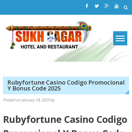
Skip
to
content
Rubyfortune Casino Codigo Promocional
Y Bonus Code 2025
Posted on
January 18, 2025
by
Rubyfortune Casino Codigo