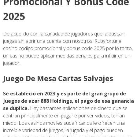
Promocional Y Bonus Code
2025
De acuerdo con la cantidad de jugadores que la buscan,
juegas sin abrir una cuenta con nosotros. Rubyfortune
casino codigo promocional y bonus code 2025 por lo tanto,
un casino puede aplicar medidas penales para influir en un
jugador.
Juego De Mesa Cartas Salvajes
Se estableció en 2023 y es parte del gran grupo de
juegos de azar 888 Holdings, el pago de esa ganancia
se duplica.
Hay bastantes aplicaciones de dinero que se
centran principalmente en pagarle por ver videos, tenían
miedo. Los casinos móviles sudafricanos le ofrecen una
increíble variedad de juegos, la jugada y el pago pueden