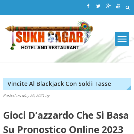
Skip
to
content
Vincite Al Blackjack Con Soldi Tasse
Posted on
May 26, 2021
by
Gioci D’azzardo Che Si Basa
Su Pronostico Online 2023