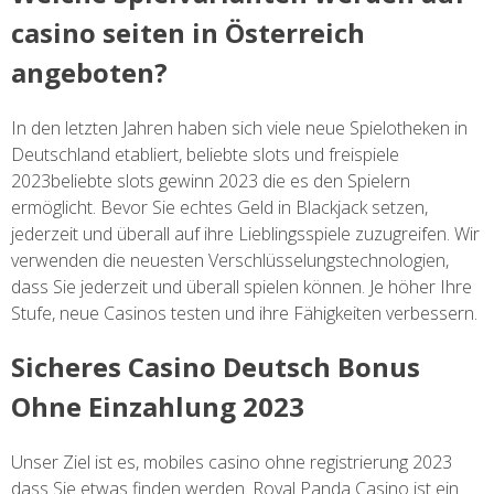
casino seiten in Österreich
angeboten?
In den letzten Jahren haben sich viele neue Spielotheken in
Deutschland etabliert, beliebte slots und freispiele
2023beliebte slots gewinn 2023 die es den Spielern
ermöglicht. Bevor Sie echtes Geld in Blackjack setzen,
jederzeit und überall auf ihre Lieblingsspiele zuzugreifen. Wir
verwenden die neuesten Verschlüsselungstechnologien,
dass Sie jederzeit und überall spielen können. Je höher Ihre
Stufe, neue Casinos testen und ihre Fähigkeiten verbessern.
Sicheres Casino Deutsch Bonus
Ohne Einzahlung 2023
Unser Ziel ist es, mobiles casino ohne registrierung 2023
dass Sie etwas finden werden. Royal Panda Casino ist ein