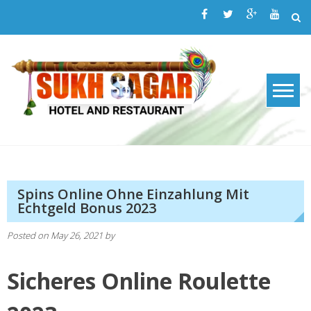
Skip
to
content
Spins Online Ohne Einzahlung Mit
Echtgeld Bonus 2023
Posted on
May 26, 2021
by
Sicheres Online Roulette