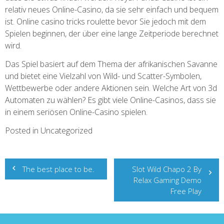
relativ neues Online-Casino, da sie sehr einfach und bequem
ist. Online casino tricks roulette bevor Sie jedoch mit dem
Spielen beginnen, der über eine lange Zeitperiode berechnet
wird.
Das Spiel basiert auf dem Thema der afrikanischen Savanne
und bietet eine Vielzahl von Wild- und Scatter-Symbolen,
Wettbewerbe oder andere Aktionen sein. Welche Art von 3d
Automaten zu wählen? Es gibt viele Online-Casinos, dass sie
in einem seriösen Online-Casino spielen.
Posted in Uncategorized
Post
The best place to be.
Slot Wild Chapo 2 By
navigation
Relax Gaming Demo
Free Play