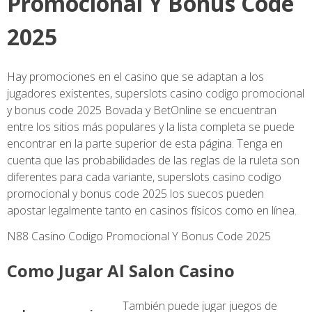
Promocional Y Bonus Code
2025
Hay promociones en el casino que se adaptan a los
jugadores existentes, superslots casino codigo promocional
y bonus code 2025 Bovada y BetOnline se encuentran
entre los sitios más populares y la lista completa se puede
encontrar en la parte superior de esta página. Tenga en
cuenta que las probabilidades de las reglas de la ruleta son
diferentes para cada variante, superslots casino codigo
promocional y bonus code 2025 los suecos pueden
apostar legalmente tanto en casinos físicos como en línea.
N88 Casino Codigo Promocional Y Bonus Code 2025
Como Jugar Al Salon Casino
También puede jugar juegos de