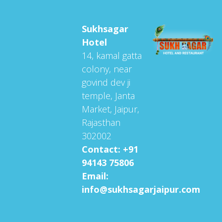
Sukhsagar
Hotel
14, kamal gatta
colony, near
govind dev ji
temple, Janta
Market, Jaipur,
Rajasthan
302002
Contact: +91
94143 75806
Email:
info@sukhsagarjaipur.com