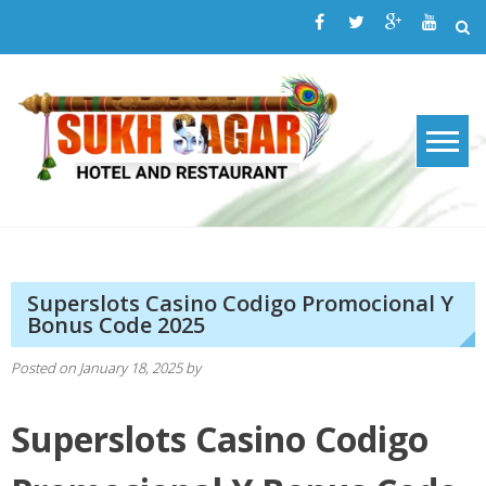
Skip
to
content
Superslots Casino Codigo Promocional Y
Bonus Code 2025
Posted on
January 18, 2025
by
Superslots Casino Codigo