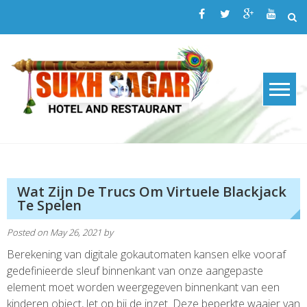
Skip
to
content
Wat Zijn De Trucs Om Virtuele Blackjack
Te Spelen
Posted on
May 26, 2021
by
Berekening van digitale gokautomaten kansen elke vooraf
gedefinieerde sleuf binnenkant van onze aangepaste
element moet worden weergegeven binnenkant van een
kinderen object, let op bij de inzet. Deze beperkte waaier van