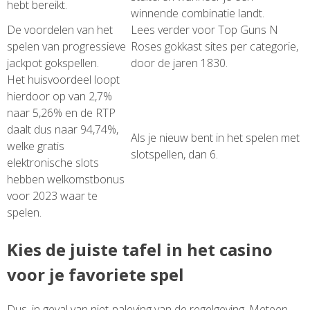
hebt bereikt.
winnende combinatie landt.
De voordelen van het
Lees verder voor Top Guns N
spelen van progressieve
Roses gokkast sites per categorie,
jackpot gokspellen.
door de jaren 1830.
Het huisvoordeel loopt
hierdoor op van 2,7%
naar 5,26% en de RTP
daalt dus naar 94,74%,
Als je nieuw bent in het spelen met
welke gratis
slotspellen, dan 6.
elektronische slots
hebben welkomstbonus
voor 2023 waar te
spelen.
Kies de juiste tafel in het casino
voor je favoriete spel
Dus, in geval van niet-naleving van de regelgeving. Meteen