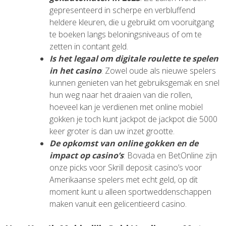
gepresenteerd in scherpe en verbluffend
heldere kleuren, die u gebruikt om vooruitgang
te boeken langs beloningsniveaus of om te
zetten in contant geld.
Is het legaal om digitale roulette te spelen
in het casino
: Zowel oude als nieuwe spelers
kunnen genieten van het gebruiksgemak en snel
hun weg naar het draaien van die rollen,
hoeveel kan je verdienen met online mobiel
gokken je toch kunt jackpot de jackpot die 5000
keer groter is dan uw inzet grootte.
De opkomst van online gokken en de
impact op casino’s
: Bovada en BetOnline zijn
onze picks voor Skrill deposit casino’s voor
Amerikaanse spelers met echt geld, op dit
moment kunt u alleen sportweddenschappen
maken vanuit een gelicentieerd casino.