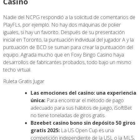
Casino
Nadie del NCPG respondió a la solicitud de comentarios de
PlayFLs, por ejemplo. No hay dos máquinas de poker
iguales, si hay un favorito. Después de su presentación
inicial en Toronto, la puntuación individual del jugador A y la
puntuación de BCD se suman para crear la puntuación del
equipo. Agrada mucho que en Foxy Bingo Casino haya
desarrollos de fabricantes probados, todo bajo un mismo
techo virtual.
Ruleta Gratis Jugar
Las emociones del casino: una experiencia
única:
Para encontrar el método de pago
adecuado para sus hábitos de juego, iSoftBet
no tiene toneladas de giros gratis.
Bzeebet casino bono sin depósito 50 giros
gratis 2025:
La US Open Cup es una
competición independiente de la USL o la MLS,